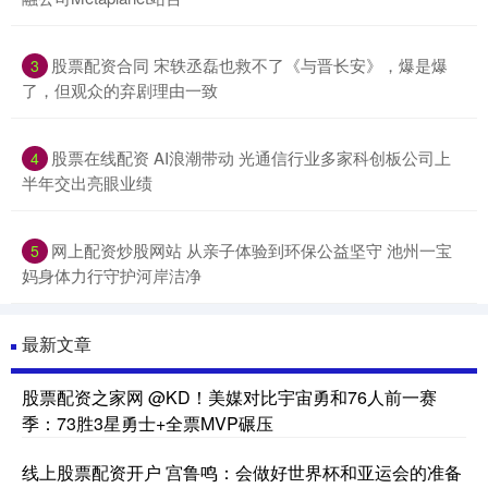
股票配资合同 宋轶丞磊也救不了《与晋长安》，爆是爆
3
了，但观众的弃剧理由一致
股票在线配资 AI浪潮带动 光通信行业多家科创板公司上
4
半年交出亮眼业绩
网上配资炒股网站 从亲子体验到环保公益坚守 池州一宝
5
妈身体力行守护河岸洁净
最新文章
股票配资之家网 @KD！美媒对比宇宙勇和76人前一赛
季：73胜3星勇士+全票MVP碾压
线上股票配资开户 宫鲁鸣：会做好世界杯和亚运会的准备