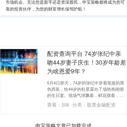
市场机会。无论您是新手还是资深股民，申宝策略都将成为您可
靠的投资伙伴，为您的财富增长保驾护航！
配资查询平台 74岁张纪中亲
吻44岁妻子庆生！30岁年龄差
为啥恩爱9年？
5月4日那天，74岁的张纪中穿着笔挺的黑
色西装，给44岁的杜星霖办了场热热闹闹
的生日宴。现场气球飘着，鲜花摆着，他
突然把老婆搂过来亲了一口，杜星霖脸一
查看：
206
分类：
股票金融配资
下子红到耳....
申宝策略文章已加载完成