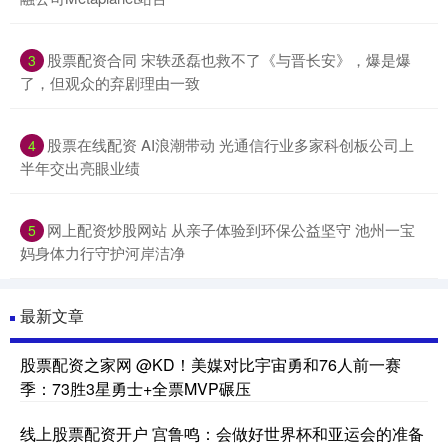
股票配资合同 宋轶丞磊也救不了《与晋长安》，爆是爆
3
了，但观众的弃剧理由一致
股票在线配资 AI浪潮带动 光通信行业多家科创板公司上
4
半年交出亮眼业绩
网上配资炒股网站 从亲子体验到环保公益坚守 池州一宝
5
妈身体力行守护河岸洁净
最新文章
股票配资之家网 @KD！美媒对比宇宙勇和76人前一赛
季：73胜3星勇士+全票MVP碾压
线上股票配资开户 宫鲁鸣：会做好世界杯和亚运会的准备